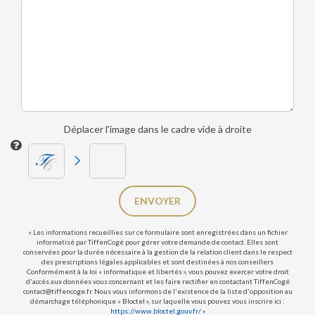
Déplacer l'image dans le cadre vide à droite
ENVOYER
« Les informations recueillies sur ce formulaire sont enregistrées dans un fichier
informatisé par TiffenCogé pour gérer votre demande de contact. Elles sont
conservées pour la durée nécessaire à la gestion de la relation client dans le respect
des prescriptions légales applicables et sont destinées à nos conseillers
Conformément à la loi « informatique et libertés », vous pouvez exercer votre droit
d'accès aux données vous concernant et les faire rectifier en contactant TiffenCogé
contact@tiffencoge.fr. Nous vous informons de l'existence de la liste d'opposition au
démarchage téléphonique « Bloctel », sur laquelle vous pouvez vous inscrire ici :
https://www.bloctel.gouv.fr/
»