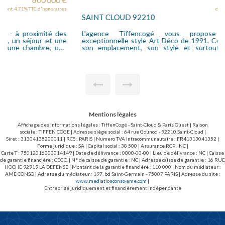
dont 3.5% TTC d'honoraires
SAINT CLOUD 92210
L'agence Tiffencogé vous propose une demeure
exceptionnelle style Art Déco de 1991. Ce bien est rare par
son emplacement, son style et surtout ses prestations
incroyables. Le plan et les volumes correspondent à une vie
familiale facile et très agréable, à deux pas des écoles, marché
des Avelines et le Parc de Saint Cloud. Cette villa est nichée
au fond d'une allée au calme absolu et entourée de verdure.
Elle est construite sur 2 niveaux et un sous sous-sol total en
grande partie aménagé: Au rez de chaussée, nous trouvons
une entrée avec vestiaire invités, une réception de 52 m² avec
cheminée avec un espace salon et salle à manger prolongée
d'un bureau l'ensemble ouvrant sur terrasses et jardin de plain
Mentions légales
pied exposé Sud/Ouest, une cuisine familiale et dinatoire
aménagée et équipée avec de belles prestations ouvrant
Affichage des informations légales : TiffenCogé - Saint-Cloud & Paris Ouest | Raison
également sur une terrasse à l'abri des regards et un espace
sociale : TIFFEN COGE | Adresse siège social : 64 rue Gounod - 92210 Saint-Cloud |
buanderie. Au 1er étage le palier dessert 4 chambres avec
Siret : 31304135200011 | RCS : PARIS | Numero TVA Intracommunautaire : FR41313041352 |
rangements, salle de bains, salle de douche et une suite
Forme juridique : SA | Capital social : 38 500 | Assurance RCP : NC |
parentale avec terrasse, 2 dressings et une salle de douche
Carte T : 75012016000014149 | Date de délivrance : 0000-00-00 | Lieu de délivrance : NC | Caisse
afin d'être entièrement indépendants. Le sous-sol est
de garantie financière : CEGC. | N° de caisse de garantie : NC | Adresse caisse de garantie : 16 RUE
aménagé avec une familyroom de 70 m² entièrement
HOCHE 92919 LA DEFENSE | Montant de la garantie financière : 110 000 | Nom du médiateur :
aménagée, un économat, une cave à vin, et une chaufferie. La
AME CONSO | Adresse du médiateur : 197, bd Saint-Germain - 75007 PARIS | Adresse du site :
villa est complètement indépendante et entourée d'un jardin
www.mediationconso-ame.com
|
parfaitement entretenu, comme l'ensemble de la villa et un
Entreprise juridiquement et financièrement indépendante
garage double carrelé complète ce bien exceptionnel.