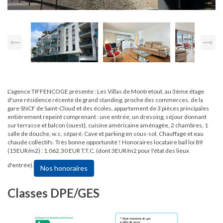
L'agence TIFFENCOGE présente : Les Villas de Montretout, au 3ème étage
d'une résidence récente de grand standing, proche des commerces, de la
gare SNCF de Saint-Cloud et des écoles, appartement de 3 pièces principales
entièrement repeint comprenant : une entrée, un dressing, séjour donnant
sur terrasse et balcon (ouest), cuisine américaine aménagée, 2 chambres, 1
salle de douche, w.c. séparé. Cave et parking en sous-sol. Chauffage et eau
chaude collectifs. Très bonne opportunité ! Honoraires locataire bail loi 89
(15EUR/m2) : 1.062,30 EUR T.T.C. (dont 3EUR/m2 pour l'état des lieux
d'entrée).
Nos honoraires
Classes DPE/GES