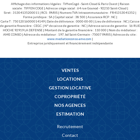
Affichage des informations légales : TiffenCogé - Saint-Cloud & Paris Ouest | Raison
sociale : TIFFEN COGE | Adresse siège social : 64 rue Gounod - 92210 Saint-Cloud |
Siret : 31304135200011 | RCS : PARIS | Numero TVA Intracommunautaire : FR41313041352 |
Forme juridique : SA | Capital social : 38 500 | Assurance RCP : NC |
Carte T : 75012016000014149 | Date de délivrance : 0000-00-00 | Lieu de délivrance : NC | Caisse
de garantie financière : CEGC. | N° de caisse de garantie : NC | Adresse caisse de garantie : 16 RUE
HOCHE 92919 LA DEFENSE | Montant de la garantie financière : 110 000 | Nom du médiateur :
AME CONSO | Adresse du médiateur : 197, bd Saint-Germain - 75007 PARIS | Adresse du site :
www.mediationconso-ame.com
|
Entreprise juridiquement et financièrement indépendante
VENTES
LOCATIONS
GESTION LOCATIVE
COPROPRIÉTÉ
NOS AGENCES
ESTIMATION
Recrutement
Contact