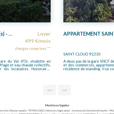
APPARTEMENT SAINT-CLOUD - 4 pièces- 106.78 m2
Loyer
2 298 €/mois
charges comprises **
PARIS 75016
accès La Défense/Saint Lazare)
AVENUE GEORGES MANDEL - METRO
èces situé au 1er étage d'une
de très haut standing avec g
trée, d'un séjour très lumineux
pièces meublé de 64 m² en très bon état comprenant une entrée avec
ne cuisine aménagée, de trois
placards, un séjour donnant s
grand dressing, d"une salle de
une salle de bains avec baig
wc séparé. Le chauffage est
électrique et eau chaude col
locataire bail loi de 89 (15.13
charges locataires loi 89 : 9
 EUR/m2 pour l'état des lieux
Mentions légales
aris Est | Raison sociale : TIFFEN COGE | Adresse siège social : 1 avenue du Général de Gaulle - 