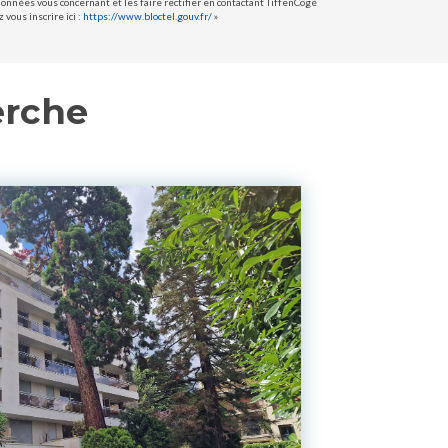
données vous concernant et les faire rectifier en contactant TiffenCogé
vous inscrire ici :
https://www.bloctel.gouv.fr/
»
erche