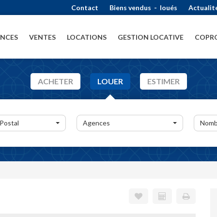
Contact
Biens vendus
-
loués
Actualit
ENCES
VENTES
LOCATIONS
GESTION LOCATIVE
COPRO
ACHETER
LOUER
ESTIMER
 Postal
Agences
Nomb