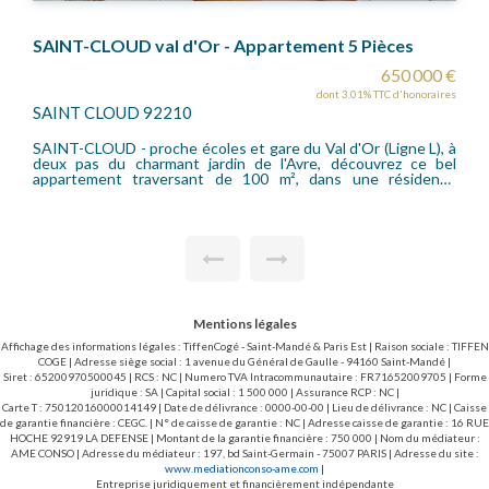
SAINT-CLOUD val d'Or - Appartement 5 Pièces
650 000 €
dont 3.01% TTC d'honoraires
SAINT CLOUD 92210
SAINT-CLOUD - proche écoles et gare du Val d'Or (Ligne L), à
deux pas du charmant jardin de l'Avre, découvrez ce bel
appartement traversant de 100 m², dans une résidence
gardiennée réputée pour son cadre verdoyant et sa
tranquillité. Aucun vis-à-vis ! Baigné de lumière, ce bien rare se
compose d'une entrée, d'un double séjour lumineux avec vue
dégagée sur la verdure, de trois chambres (possibilité 4ème
chambre), d'une cuisine indépendante, d'une salle de bains,
d'une salle d'eau, d'un dressing, de nombreux rangements et
deux w-c. Chaque pièce bénéficie d'un cadre apaisant,
entouré de végétation, pour un confort de vie au quotidien.
Une cave saine et un emplacement de parking en sous-sol
Mentions légales
complètent ce bien. Vous serez séduit par l'environnement
calme, les espaces extérieurs arborés et la proximité
Affichage des informations légales : TiffenCogé - Saint-Mandé & Paris Est | Raison sociale : TIFFEN
immédiate des commerces, des transports et des écoles.
COGE | Adresse siège social : 1 avenue du Général de Gaulle - 94160 Saint-Mandé |
SECTORISATION collège VERHAEREN.
Siret : 65200970500045 | RCS : NC | Numero TVA Intracommunautaire : FR71652009705 | Forme
juridique : SA | Capital social : 1 500 000 | Assurance RCP : NC |
Carte T : 75012016000014149 | Date de délivrance : 0000-00-00 | Lieu de délivrance : NC | Caisse
de garantie financière : CEGC. | N° de caisse de garantie : NC | Adresse caisse de garantie : 16 RUE
HOCHE 92919 LA DEFENSE | Montant de la garantie financière : 750 000 | Nom du médiateur :
AME CONSO | Adresse du médiateur : 197, bd Saint-Germain - 75007 PARIS | Adresse du site :
www.mediationconso-ame.com
|
Entreprise juridiquement et financièrement indépendante