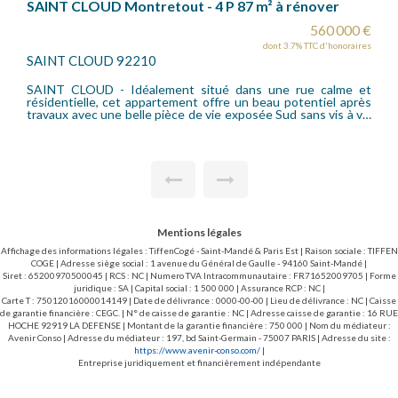
ver
Rez-de-jardin 5 pièces 140 m2 + jardin 500m²
60 000 €
1 050 0
 d'honoraires
dont 3.45% TTC d'hono
SAINT CLOUD 92210
calme et
SAINT-CLOUD - Montretout - Appartement fami
d'exception en rez-de-jardin, comme une mai
 vis à vis
Appartement offrant un cadre de vie rare au sein 
environnement résidentiel privilégié, alliant calme, verdu
charges.
proximité immédiate des écoles, des commerces et
transports (gare de Saint-Cloud). Ce bien de 5 pièces s
comme une véritable maison. Il bénéficie d'une sup
exposition et d'un jardin privatif d'environ 500m². Il offr
belle entrée avec placards, un vaste séjour lumineux
cheminée ouvrant directement sur le jardin, une gr
cuisine avec un espace salle à manger, trois chambres
une grande suite parentale avec une salle de bains e
Mentions légales
dressing, une salle d'eau avec w-c, des toile
indépendants. Une cave de 15,5m², un double garag
Affichage des informations légales : TiffenCogé - Saint-Mandé & Paris Est | Raison sociale : TIFFEN
38,83m² et un emplacement de parking extérieur compl
COGE | Adresse siège social : 1 avenue du Général de Gaulle - 94160 Saint-Mandé |
ce bien.
Siret : 65200970500045 | RCS : NC | Numero TVA Intracommunautaire : FR71652009705 | Forme
juridique : SA | Capital social : 1 500 000 | Assurance RCP : NC |
Carte T : 75012016000014149 | Date de délivrance : 0000-00-00 | Lieu de délivrance : NC | Caisse
de garantie financière : CEGC. | N° de caisse de garantie : NC | Adresse caisse de garantie : 16 RUE
HOCHE 92919 LA DEFENSE | Montant de la garantie financière : 750 000 | Nom du médiateur :
Avenir Conso | Adresse du médiateur : 197, bd Saint-Germain - 75007 PARIS | Adresse du site :
https://www.avenir-conso.com/
|
Entreprise juridiquement et financièrement indépendante