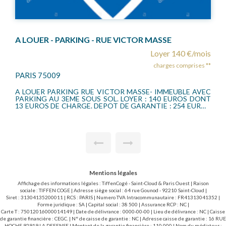
A LOUER - PARKING - RUE VICTOR MASSE
Loyer 140 €/mois
charges comprises **
PARIS 75009
A LOUER PARKING RUE VICTOR MASSE- IMMEUBLE AVEC
PARKING AU 3EME SOUS SOL. LOYER : 140 EUROS DONT
13 EUROS DE CHARGE. DEPOT DE GARANTIE : 254 EUROS
HONORAIRES CHARGE LOCATAIRE : 125 EUROS TTC
Mentions légales
Affichage des informations légales : TiffenCogé - Saint-Cloud & Paris Ouest | Raison
sociale : TIFFEN COGE | Adresse siège social : 64 rue Gounod - 92210 Saint-Cloud |
Siret : 31304135200011 | RCS : PARIS | Numero TVA Intracommunautaire : FR41313041352 |
Forme juridique : SA | Capital social : 38 500 | Assurance RCP : NC |
Carte T : 75012016000014149 | Date de délivrance : 0000-00-00 | Lieu de délivrance : NC | Caisse
de garantie financière : CEGC. | N° de caisse de garantie : NC | Adresse caisse de garantie : 16 RUE
HOCHE 92919 LA DEFENSE | Montant de la garantie financière : 110 000 | Nom du médiateur :