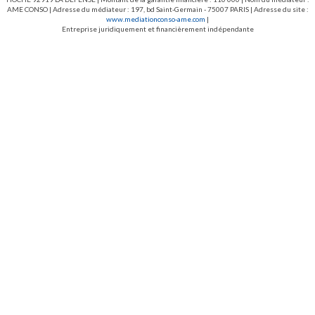
AME CONSO | Adresse du médiateur : 197, bd Saint-Germain - 75007 PARIS | Adresse du site :
www.mediationconso-ame.com
|
Entreprise juridiquement et financièrement indépendante
VENTES
LOCATIONS
GESTION LOCATIVE
COPROPRIÉTÉ
NOS AGENCES
ESTIMATION
Recrutement
Contact
Espace Client
Mentions Légales
Nos honoraires
Protection de la vie privée