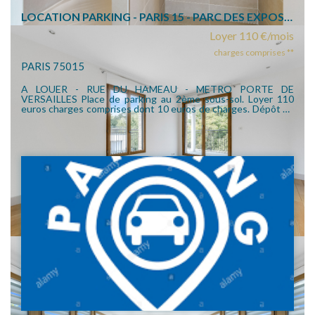
LOCATION PARKING - PARIS 15 - PARC DES EXPOSITIONS
Loyer 110 €/mois
charges comprises **
PARIS 75015
A LOUER - RUE DU HAMEAU - METRO PORTE DE
VERSAILLES Place de parking au 2ème sous-sol. Loyer 110
euros charges comprises dont 10 euros de charges. Dépôt de
Garantie 200 euros.