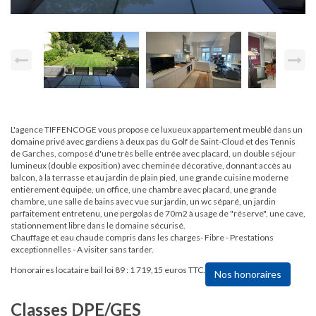
L'agence TIFFENCOGE vous propose ce luxueux appartement meublé dans un
domaine privé avec gardiens à deux pas du Golf de Saint-Cloud et des Tennis
de Garches, composé d'une très belle entrée avec placard, un double séjour
lumineux (double exposition) avec cheminée décorative, donnant accès au
balcon, à la terrasse et au jardin de plain pied, une grande cuisine moderne
entièrement équipée, un office, une chambre avec placard, une grande
chambre, une salle de bains avec vue sur jardin, un wc séparé, un jardin
parfaitement entretenu, une pergolas de 70m2 à usage de "réserve", une cave,
stationnement libre dans le domaine sécurisé.
Chauffage et eau chaude compris dans les charges- Fibre - Prestations
exceptionnelles - A visiter sans tarder.
Honoraires locataire bail loi 89 : 1 719,15 euros TTC.
Nos honoraires
Classes DPE/GES