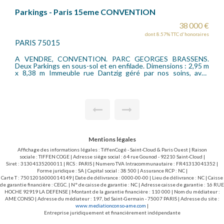
e CONVENTION
PK VOUILLE D'ALLERAY
38 000 €
dont 8.57% TTC d'honoraires
PARIS 75015
. PARC GEORGES BRASSENS.
Entre les rues d'Alleray, Vouillé
en enfilade. Dimensions : 2,95 m
sein d'un immeuble récent avec 
tzig géré par nos soins, avec
emplacement de parking de 5 m X 2,
Mentions légales
Affichage des informations légales : TiffenCogé - Saint-Cloud & Paris Ouest | Raison
sociale : TIFFEN COGE | Adresse siège social : 64 rue Gounod - 92210 Saint-Cloud |
Siret : 31304135200011 | RCS : PARIS | Numero TVA Intracommunautaire : FR41313041352 |
Forme juridique : SA | Capital social : 38 500 | Assurance RCP : NC |
Carte T : 75012016000014149 | Date de délivrance : 0000-00-00 | Lieu de délivrance : NC | Caisse
de garantie financière : CEGC. | N° de caisse de garantie : NC | Adresse caisse de garantie : 16 RUE
HOCHE 92919 LA DEFENSE | Montant de la garantie financière : 110 000 | Nom du médiateur :
AME CONSO | Adresse du médiateur : 197, bd Saint-Germain - 75007 PARIS | Adresse du site :
www.mediationconso-ame.com
|
Entreprise juridiquement et financièrement indépendante