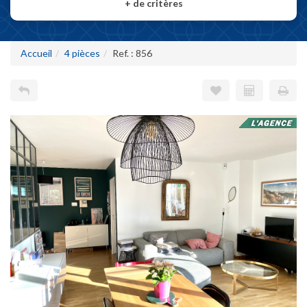
+
de critères
Accueil
4 pièces
Ref. : 856