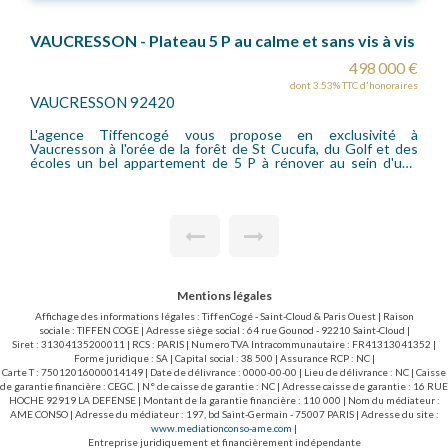
VAUCRESSON - Plateau 5 P au calme et sans vis à vis
498 000 €
dont 3.53% TTC d'honoraires
VAUCRESSON 92420
L'agence Tiffencogé vous propose en exclusivité à
Vaucresson à l'orée de la forêt de St Cucufa, du Golf et des
écoles un bel appartement de 5 P à rénover au sein d'une
petite copropriété très bien entretenue. L'appartement se
compose d'une entrée, un double séjour ouvrant sur balcon
exposé Ouest, un dégagement avec placards dessert une
cuisine dinatoire, trois belles chambres et une salle de bains
complète (baignoire et douche). Le bien est traversant
bénéficiant d'une très belle luminosité et le plan très
fonctionnel est agréable. Le balcon sans vis à vis donne sur le
jardin de la copropriété très bien entretenu offrant un cadre
plutôt bucolique ! L'emplacement proche des écoles et forêt
Mentions légales
en fait un appartement familial idéal. Un rafraichissement pour
le mettre au goût du jour est à envisager, les premières
Affichage des informations légales : TiffenCogé - Saint-Cloud & Paris Ouest | Raison
photos ont été générées par l'IA afin de vous permettre de
sociale : TIFFEN COGE | Adresse siège social : 64 rue Gounod - 92210 Saint-Cloud |
vous projeter pus facilement. Une cave et un garage prolongé
Siret : 31304135200011 | RCS : PARIS | Numero TVA Intracommunautaire : FR41313041352 |
d'une pièce pouvant servir de bureau d'appoint complètent ce
Forme juridique : SA | Capital social : 38 500 | Assurance RCP : NC |
bien .
Carte T : 75012016000014149 | Date de délivrance : 0000-00-00 | Lieu de délivrance : NC | Caisse
de garantie financière : CEGC. | N° de caisse de garantie : NC | Adresse caisse de garantie : 16 RUE
HOCHE 92919 LA DEFENSE | Montant de la garantie financière : 110 000 | Nom du médiateur :
AME CONSO | Adresse du médiateur : 197, bd Saint-Germain - 75007 PARIS | Adresse du site :
www.mediationconso-ame.com
|
Entreprise juridiquement et financièrement indépendante