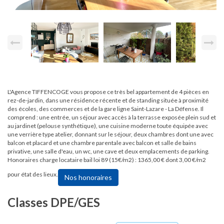
L'Agence TIFFENCOGE vous propose ce très bel appartement de 4 pièces en
rez-de-jardin, dans une résidence récente et de standing située à proximité
des écoles, des commerces et de la gare ligne Saint-Lazare - La Défense. Il
comprend : une entrée, un séjour avec accès à la terrasse exposée plein sud et
au jardinet (pelouse synthétique), une cuisine moderne toute équipée avec
une verrière type atelier, donnant sur le séjour, deux chambres dont une avec
balcon et placard et une chambre parentale avec balcon et salle de bains
privative, une salle d'eau, un wc, une cave et deux emplacements de parking.
Honoraires charge locataire bail loi 89 (15€/m2) : 1365,00 € dont 3,00 €/m2
pour état des lieux.
Nos honoraires
Classes DPE/GES