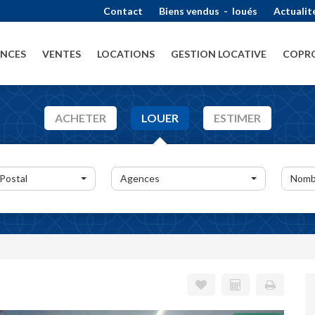
Contact
Biens vendus
-
loués
Actualit
ENCES
VENTES
LOCATIONS
GESTION LOCATIVE
COPRO
ACHETER
LOUER
ESTIMER
 Postal
Agences
Nomb