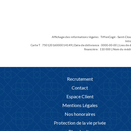
Affichage des informations légales : TiffenCogé - Saint-Clo
Intr
Carte T : 75012016000014149 | Date de délivrance : 0000-00-00 | Lieu de dé
financière : 110 000 | Nom du médi
Recrutement
Contact
Espace Client
Mentions Légales
Nos honoraires
Protection de la vie privée