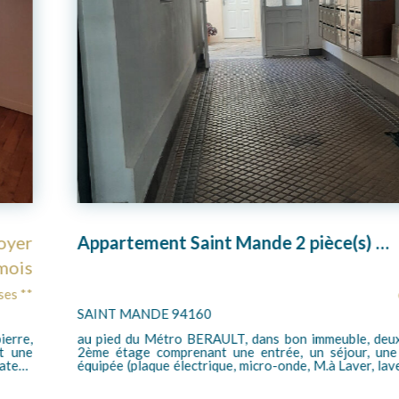
Appartement Saint Mande 2 pièce(s) 38 m2
Loyer
A louer 2 pièces
1 260 €/mois
charges comprises **
MONTREUIL 93100
ble, deux pièces meublées au
Rue de Lagny - Métro Sai
our, une cuisine entièrement
appartement 2 pièces en excel
ver, lave vaisselle, frigidaire,
indépendante, une chambre 
alle de bains, un wc séparé,
Chauffage et eau chaude indivi
lectrique. une cave.