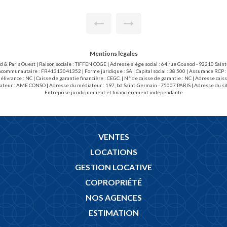
Mentions légales
ud & Paris Ouest | Raison sociale : TIFFEN COGE | Adresse siège social : 64 rue Gounod - 92210 Sai
acommunautaire : FR41313041352 | Forme juridique : SA | Capital social : 38 500 | Assurance RCP :
livrance : NC | Caisse de garantie financière : CEGC. | N° de caisse de garantie : NC | Adresse 
ateur : AME CONSO | Adresse du médiateur : 197, bd Saint-Germain - 75007 PARIS | Adresse du si
Entreprise juridiquement et financièrement indépendante
VENTES
LOCATIONS
GESTION LOCATIVE
COPROPRIÉTÉ
NOS AGENCES
ESTIMATION