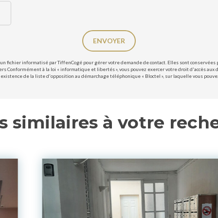
ENVOYER
un fichier informatisé par TiffenCogé pour gérer votre demande de contact. Elles sont conservées po
ers Conformément à la loi « informatique et libertés », vous pouvez exercer votre droit d'accès aux 
existence de la liste d'opposition au démarchage téléphonique « Bloctel », sur laquelle vous pouvez 
s similaires à votre rech