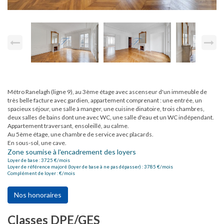
Métro Ranelagh (ligne 9), au 3ème étage avec ascenseur d'un immeuble de
très belle facture avec gardien, appartement comprenant : une entrée, un
spacieux séjour, une salle à manger, une cuisine dinatoire, trois chambres,
deux salles de bains dont une avec WC, une salle d'eau et un WC indépendant.
Appartement traversant, ensoleillé, au calme.
Au 5ème étage, une chambre de service avec placards.
En sous-sol, une cave.
Zone soumise à l'encadrement des loyers
Loyer de base :
3725
€/mois
Loyer de référence majoré (loyer de base à ne pas dépasser) :
3785
€/mois
Complément de loyer :
€/mois
Nos honoraires
Classes DPE/GES