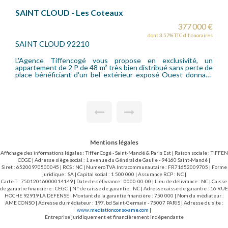
SAINT CLOUD - Val d'Or
377 000 €
dont 3.57% TTC d'honoraires
SAINT CLOUD 92210
se en exclusivité, un
L'agence Tiffencogé vous propose un
n distribué sans perte de
pièces très bien distribué sans aucune p
ur exposé Ouest donnant
parfait état ! Au coeur d'une résidence fa
tennis, non loin des écoles et de la gare du Val 
e cuisine indépendante
appartement traversant vous séduira aussi
, belle pièce de vie et
Les vues sont très agréables au coeu
plain-pied, une salle de
l'environnement est très calme. On ent
tes indépendants. Une
dinatoire avec de nombreux rangements, 
tent ce bien.
un beau balcon ensoleillé, trois chambr
salle de douche et w-c indépendants. U
bien et la résidence bénéficie d'un gr
ouvert aux uniquement résidents.
Mentions légales
Affichage des informations légales : TiffenCogé - Saint-Mandé & Paris Est | Raison sociale : TIFFEN
COGE | Adresse siège social : 1 avenue du Général de Gaulle - 94160 Saint-Mandé |
Siret : 65200970500045 | RCS : NC | Numero TVA Intracommunautaire : FR71652009705 | Forme
juridique : SA | Capital social : 1 500 000 | Assurance RCP : NC |
Carte T : 75012016000014149 | Date de délivrance : 0000-00-00 | Lieu de délivrance : NC | Caisse
de garantie financière : CEGC. | N° de caisse de garantie : NC | Adresse caisse de garantie : 16 RUE
HOCHE 92919 LA DEFENSE | Montant de la garantie financière : 750 000 | Nom du médiateur :
AME CONSO | Adresse du médiateur : 197, bd Saint-Germain - 75007 PARIS | Adresse du site :
www.mediationconso-ame.com
|
Entreprise juridiquement et financièrement indépendante