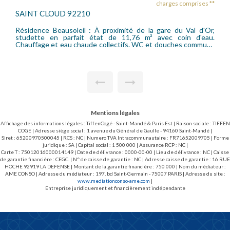
charges comprises **
SAINT CLOUD 92210
Résidence Beausoleil : À proximité de la gare du Val d'Or,
studette en parfait état de 11,76 m² avec coin d'eau.
Chauffage et eau chaude collectifs. WC et douches communs
disponibles pour les locataires. Honoraires locataire (bail loi 89)
: 176,40 € TTC (dont 3 €/m² pour l'état des lieux d'entrée).
Mentions légales
Affichage des informations légales : TiffenCogé - Saint-Mandé & Paris Est | Raison sociale : TIFFEN
COGE | Adresse siège social : 1 avenue du Général de Gaulle - 94160 Saint-Mandé |
Siret : 65200970500045 | RCS : NC | Numero TVA Intracommunautaire : FR71652009705 | Forme
juridique : SA | Capital social : 1 500 000 | Assurance RCP : NC |
Carte T : 75012016000014149 | Date de délivrance : 0000-00-00 | Lieu de délivrance : NC | Caisse
de garantie financière : CEGC. | N° de caisse de garantie : NC | Adresse caisse de garantie : 16 RUE
HOCHE 92919 LA DEFENSE | Montant de la garantie financière : 750 000 | Nom du médiateur :
AME CONSO | Adresse du médiateur : 197, bd Saint-Germain - 75007 PARIS | Adresse du site :
www.mediationconso-ame.com
|
Entreprise juridiquement et financièrement indépendante