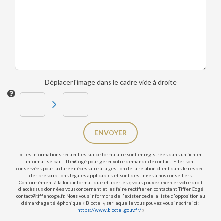
Déplacer l'image dans le cadre vide à droite
ENVOYER
« Les informations recueillies sur ce formulaire sont enregistrées dans un fichier
informatisé par TiffenCogé pour gérer votre demande de contact. Elles sont
conservées pour la durée nécessaire à la gestion de la relation client dans le respect
des prescriptions légales applicables et sont destinées à nos conseillers
Conformément à la loi « informatique et libertés », vous pouvez exercer votre droit
d'accès aux données vous concernant et les faire rectifier en contactant TiffenCogé
contact@tiffencoge.fr. Nous vous informons de l'existence de la liste d'opposition au
démarchage téléphonique « Bloctel », sur laquelle vous pouvez vous inscrire ici :
https://www.bloctel.gouv.fr/
»