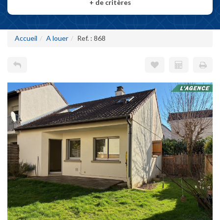
+
de critères
Accueil
A louer
Ref. : 868