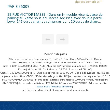
charges comprises **
PARIS 75009
38 RUE VICTOR MASSE - Dans un immeuble récent, place de
parking au 2ème sous-sol. Accès sécurisé avec double porte.
Loyer 141 euros charges comprises dont 10 euros de charges.
Dépôt de Garantie 254 euros. Disponible immédiatement.
Mentions légales
Affichage des informations légales : TiffenCogé - Saint-Cloud & Paris Ouest | Raison
sociale : TIFFEN COGE | Adresse siège social : 64 rue Gounod - 92210 Saint-Cloud |
Siret : 31304135200011 | RCS : PARIS | Numero TVA Intracommunautaire : FR41313041352 |
Forme juridique : SA | Capital social : 38 500 | Assurance RCP : NC |
Carte T : 75012016000014149 | Date de délivrance : 0000-00-00 | Lieu de délivrance : NC | Caisse
de garantie financière : CEGC. | N° de caisse de garantie : NC | Adresse caisse de garantie : 16 RUE
HOCHE 92919 LA DEFENSE | Montant de la garantie financière : 110 000 | Nom du médiateur :
AME CONSO | Adresse du médiateur : 197, bd Saint-Germain - 75007 PARIS | Adresse du site :
www.mediationconso-ame.com
|
Entreprise juridiquement et financièrement indépendante