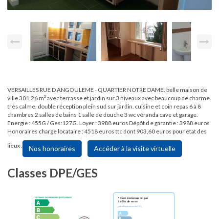
VERSAILLES RUE D ANGOULEME - QUARTIER NOTRE DAME. belle maison de
ville 301,26 m² avec terrasse et jardin sur 3 niveaux avec beaucoup de charme.
très calme. double réception plein sud sur jardin. cuisine et coin repas 6 à 8
chambres 2 salles de bains 1 salle de douche 3 wc véranda cave et garage.
Energie : 455G / Ges:127G. Loyer : 3988 euros Dépôt d e garantie : 3988 euros
Honoraires charge locataire : 4518 euros ttc dont 903,60 euros pour état des
lieux .
Nos honoraires
Accéder à la visite virtuelle
Classes DPE/GES