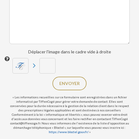
Déplacer l'image dans le cadre vide à droite
ENVOYER
« Les informations recueillies sur ce formulaire sont enregistrées dans un fichier
informatisé par TiffenCogé pour gérer votre demande de contact. Elles sont
conservées pour la durée nécessaire à la gestion de la relation client dans le respect
des prescriptions légales applicables et sont destinées à nos conseillers
Conformément à la loi « informatique et libertés », vous pouvez exercer votre droit
d'accès aux données vous concernant et les faire rectifier en contactant TiffenCogé
contact@tiffencoge.fr. Nous vous informons de l'existence de la liste d'opposition au
démarchage téléphonique « Bloctel », sur laquelle vous pouvez vous inscrire ici :
https://www.bloctel.gouv.fr/
»