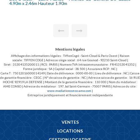
parking au 2ème sous-sol. Accès sécurisé avec double
Loyer 137 euros charges comprises dont 10 euros de c
Dépôt de Garantie 254 euros. Disponible immédiatemen
Mentions légales
Affichage des informations légales : TiffenCogé - Saint-Cloud & Paris Ouest | Raison
sociale : TIFFEN COGE | Adresse siège social : 64 rue Gounod - 92210 Saint-Cloud |
Siret : 31304135200011 | RCS : PARIS | Numero TVA Intracommunautaire : FR41313041352 |
Forme juridique : SA | Capital social : 38 500 | Assurance RCP : NC |
Carte T : 75012016000014149 | Date de délivrance : 0000-00-00 | Lieu de délivrance : NC | Caisse
de garantie financière : CEGC. | N° de caisse de garantie : NC | Adresse caisse de garantie : 16 RUE
HOCHE 92919 LA DEFENSE | Montant de la garantie financière : 110 000 | Nom du médiateur :
AME CONSO | Adresse du médiateur : 197, bd Saint-Germain - 75007 PARIS | Adresse du site :
www.mediationconso-ame.com
|
Entreprise juridiquement et financièrement indépendante
VENTES
LOCATIONS
GESTION LOCATIVE