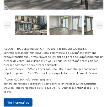
A LOUER - BOULEVARD DE PORT-ROYAL - METRO LES GOBELINS
Sur l'axe passant de Port-Royal, local commercial de 153 m² entièrement
rénové répartis sur 2 niveaux avec belle visibilité. Le rdc de 68 m² comprend un
espace de vente, une cuisine et un wc. Le sous-sol de 85 m², accessible par
escalier, comprend deux espaces distincts.
Bail commercial 3/6/9 ans. Loyer annuel 63.360 euros charges comprises.
Dépôt de garantie : 15.582 euros. Loyer payable trimestriellement d'avance.
**
Loyer €5 280/mois
charges comprises
dont charges récupérables: €86/mois (Provisionnelles mensuelles avec régularisation
|
|
|
annuelle)
Honoraires charge locataire: €26 178 TTC
Dépôt de garantie: €15 582
Paris
05ème
Nos honoraires