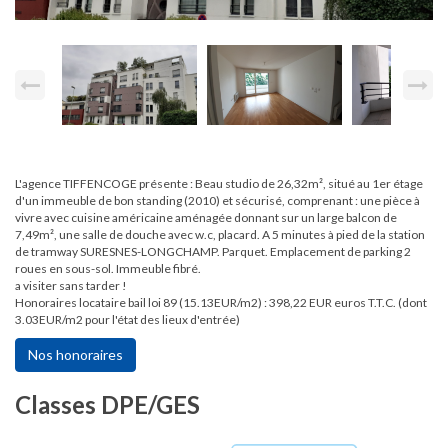
L'agence TIFFENCOGE présente : Beau studio de 26,32m², situé au 1er étage
d'un immeuble de bon standing (2010) et sécurisé, comprenant : une pièce à
vivre avec cuisine américaine aménagée donnant sur un large balcon de
7,49m², une salle de douche avec w.c, placard. A 5 minutes à pied de la station
de tramway SURESNES-LONGCHAMP. Parquet. Emplacement de parking 2
roues en sous-sol. Immeuble fibré.
a visiter sans tarder !
Honoraires locataire bail loi 89 (15.13EUR/m2) : 398,22 EUR euros T.T.C. (dont
3.03EUR/m2 pour l'état des lieux d'entrée)
Nos honoraires
Classes DPE/GES