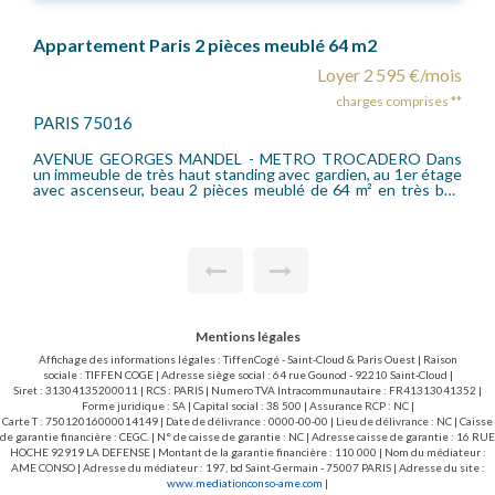
Appartement Saint Mande 2 pièce(s) 38 m2
mois
Loyer 1 260 €/mois
es **
charges comprises **
SAINT MANDE 94160
au pied du Métro BERAULT, dans bon immeuble, deux pièces
tage
meublées au 2ème étage comprenant une entrée, un séjour,
une cuisine entièrement équipée (plaque électrique, micro-
nant
onde, M.à Laver, lave vaisselle, frigidaire, congélateur) une
e de
chambre coin nuit, une salle de bains, un wc séparé, dressing,
duel
chauffage et eau chaude individuel électrique. une cave.
ges.
dont
Mentions légales
Affichage des informations légales : TiffenCogé - Saint-Cloud & Paris Ouest | Raison
sociale : TIFFEN COGE | Adresse siège social : 64 rue Gounod - 92210 Saint-Cloud |
Siret : 31304135200011 | RCS : PARIS | Numero TVA Intracommunautaire : FR41313041352 |
Forme juridique : SA | Capital social : 38 500 | Assurance RCP : NC |
Carte T : 75012016000014149 | Date de délivrance : 0000-00-00 | Lieu de délivrance : NC | Caisse
de garantie financière : CEGC. | N° de caisse de garantie : NC | Adresse caisse de garantie : 16 RUE
HOCHE 92919 LA DEFENSE | Montant de la garantie financière : 110 000 | Nom du médiateur :
AME CONSO | Adresse du médiateur : 197, bd Saint-Germain - 75007 PARIS | Adresse du site :
www.mediationconso-ame.com
|