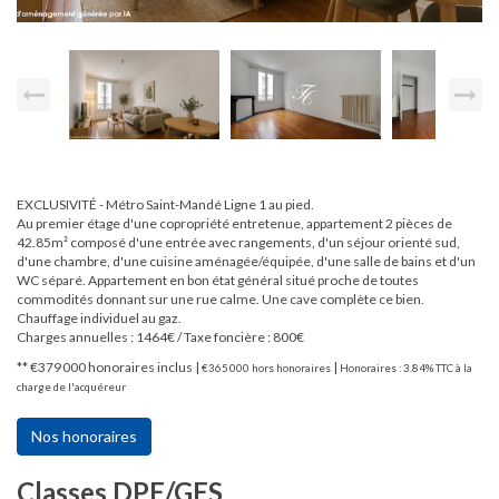
EXCLUSIVITÉ - Métro Saint-Mandé Ligne 1 au pied.
Au premier étage d'une copropriété entretenue, appartement 2 pièces de
42.85m² composé d'une entrée avec rangements, d'un séjour orienté sud,
d'une chambre, d'une cuisine aménagée/équipée, d'une salle de bains et d'un
WC séparé. Appartement en bon état général situé proche de toutes
commodités donnant sur une rue calme. Une cave complète ce bien.
Chauffage individuel au gaz.
Charges annuelles : 1464€ / Taxe foncière : 800€
** €379 000
honoraires inclus
|
|
€365 000
hors honoraires
Honoraires : 3.84% TTC à la
charge de l'acquéreur
Nos honoraires
Classes DPE/GES