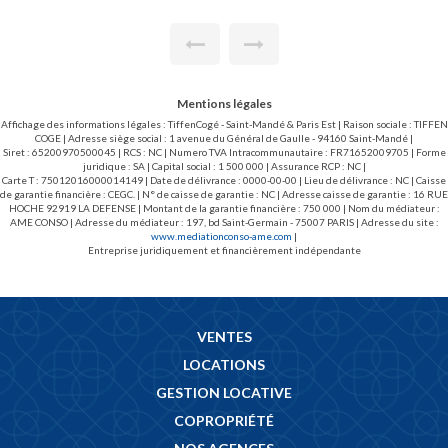
prévoir, permettant d'optimiser l'espace selon vos besoins ou
votre projet. WC sur le palier. Une cave complète ce bien.
Idéal pour un investissement, un pied-à-terre ou une première
acquisition.
Mentions légales
Affichage des informations légales : TiffenCogé - Saint-Mandé & Paris Est | Raison sociale : TIFFEN
COGE | Adresse siège social : 1 avenue du Général de Gaulle - 94160 Saint-Mandé |
Siret : 65200970500045 | RCS : NC | Numero TVA Intracommunautaire : FR71652009705 | Forme
juridique : SA | Capital social : 1 500 000 | Assurance RCP : NC |
Carte T : 75012016000014149 | Date de délivrance : 0000-00-00 | Lieu de délivrance : NC | Caisse
de garantie financière : CEGC. | N° de caisse de garantie : NC | Adresse caisse de garantie : 16 RUE
HOCHE 92919 LA DEFENSE | Montant de la garantie financière : 750 000 | Nom du médiateur :
AME CONSO | Adresse du médiateur : 197, bd Saint-Germain - 75007 PARIS | Adresse du site :
www.mediationconso-ame.com
|
Entreprise juridiquement et financièrement indépendante
VENTES
LOCATIONS
GESTION LOCATIVE
COPROPRIÉTÉ