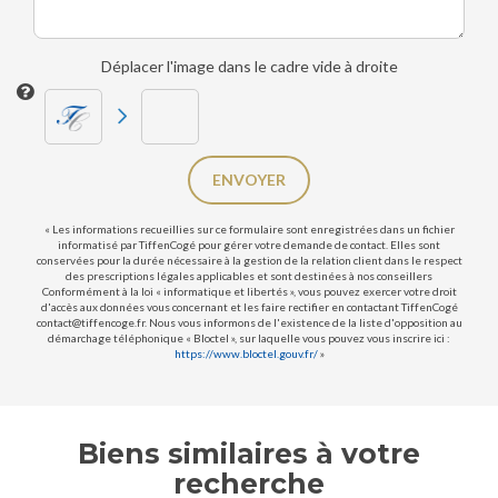
Déplacer l'image dans le cadre vide à droite
ENVOYER
« Les informations recueillies sur ce formulaire sont enregistrées dans un fichier
informatisé par TiffenCogé pour gérer votre demande de contact. Elles sont
conservées pour la durée nécessaire à la gestion de la relation client dans le respect
des prescriptions légales applicables et sont destinées à nos conseillers
Conformément à la loi « informatique et libertés », vous pouvez exercer votre droit
d'accès aux données vous concernant et les faire rectifier en contactant TiffenCogé
contact@tiffencoge.fr. Nous vous informons de l'existence de la liste d'opposition au
démarchage téléphonique « Bloctel », sur laquelle vous pouvez vous inscrire ici :
https://www.bloctel.gouv.fr/
»
Biens similaires à votre
recherche