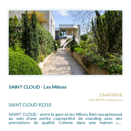
75017 Paris -Chambre
84 800 €
dont 6% TTC d'honoraires
PARIS 75017
À proximité immédiate de la station Pont Cardinet, au sein
d'un bel immeuble ancien bien entretenu, nous vous
proposons une studette de 8,06 m² (20,97 m³) située au 6ème
étage avec ascenseur. Ce bien se compose d'une pièce
principale offrant un beau potentiel. Des travaux sont à