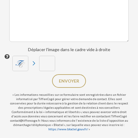
Déplacer l'image dans le cadre vide à droite
ENVOYER
« Les informations recueillies sur ce formulaire sont enregistrées dans un fichier
informatisé par TiffenCogé pour gérer votre demande de contact. Elles sont
conservées pour la durée nécessaire à la gestion de la relation client dans le respect
des prescriptions légales applicables et sont destinées à nos conseillers
Conformément à la loi « informatique et libertés », vous pouvez exercer votre droit
d'accès aux données vous concernant et les faire rectifier en contactant TiffenCogé
contact@tiffencoge.fr. Nous vous informons de l'existence de la liste d'opposition au
démarchage téléphonique « Bloctel », sur laquelle vous pouvez vous inscrire ici :
https://www.bloctel.gouv.fr/
»