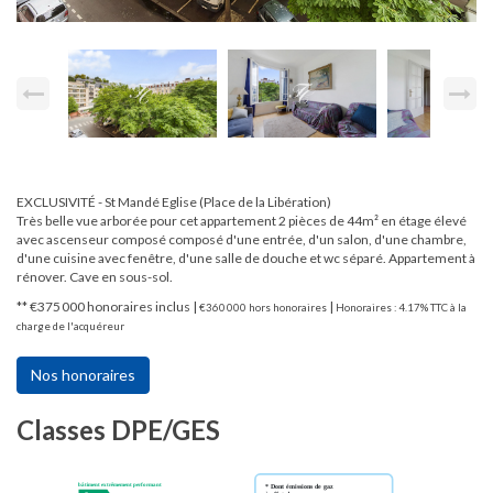
EXCLUSIVITÉ - St Mandé Eglise (Place de la Libération)
Très belle vue arborée pour cet appartement 2 pièces de 44m² en étage élevé
avec ascenseur composé composé d'une entrée, d'un salon, d'une chambre,
d'une cuisine avec fenêtre, d'une salle de douche et wc séparé. Appartement à
rénover. Cave en sous-sol.
** €375 000
honoraires inclus
|
|
€360 000
hors honoraires
Honoraires : 4.17% TTC à la
charge de l'acquéreur
Nos honoraires
Classes DPE/GES