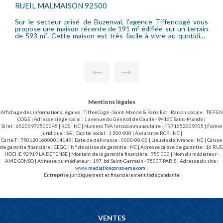
ALMAISON 92500
SAINT CLOU
cteur prisé de Buzenval, l'agence Tiffencogé vous
SAINT CLOUD -
ne maison récente de 191 m² édifiée sur un terrain
très lumineus
quotidien
maison en parf
on plan équilibré et fonctionnel. elle se compose
cheminée, une
 rez de chaussée: une entrée avec rangements, belle
salle de bai
 avec le grand salon et sa cheminée prolongé de la
emplacement en extérieur. 
anger qui accède directement à une cuisine récente,
agréable. Aucu
erie et une salle de douche. Au premier étage le
ssert 4 chambres dont une ouverte sur une terrasse,
bains, une salle de douche. Le sous-sol total
 une grande chambre d'appoint en cour anglaise,
ly room, une pièce de rangement et une cave. Un
Mentions légales
ttenant à la maison et un cabanon complètent ce
Affichage des informations légales : TiffenCogé - Saint-Mandé & Paris Est | Raison sociale : TIFFEN
et arboré offrant un cadre bucolique à souhait !
COGE | Adresse siège social : 1 avenue du Général de Gaulle - 94160 Saint-Mandé |
son idéale pour une famille est située au coeur d'un
Siret : 65200970500045 | RCS : NC | Numero TVA Intracommunautaire : FR71652009705 | Forme
et agréable. N'hésitez pas à nous contacter
juridique : SA | Capital social : 1 500 000 | Assurance RCP : NC |
iter !
Carte T : 75012016000014149 | Date de délivrance : 0000-00-00 | Lieu de délivrance : NC | Caisse
de garantie financière : CEGC. | N° de caisse de garantie : NC | Adresse caisse de garantie : 16 RUE
HOCHE 92919 LA DEFENSE | Montant de la garantie financière : 750 000 | Nom du médiateur :
AME CONSO | Adresse du médiateur : 197, bd Saint-Germain - 75007 PARIS | Adresse du site :
www.mediationconso-ame.com
|
Entreprise juridiquement et financièrement indépendante
VENTES