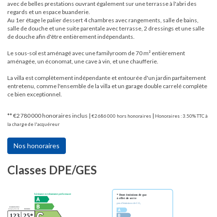
avec de belles prestations ouvrant également sur une terrasse à l'abri des
regards et un espace buanderie.
Au 1er étage le palier dessert 4 chambres avec rangements, salle de bains,
salle de douche et une suite parentale avec terrasse, 2 dressings et une salle
de douche afin d'être entièrement indépendants.
Le sous-sol est aménagé avec une familyroom de 70 m² entièrement
aménagée, un économat, une cave à vin, et une chaufferie.
La villa est complètement indépendante et entourée d'un jardin parfaitement
entretenu, comme l'ensemble de la villa et un garage double carrelé complète
ce bien exceptionnel.
** €2 780 000
honoraires inclus
|
|
€2 686 000
hors honoraires
Honoraires : 3.50% TTC à
la charge de l'acquéreur
Nos honoraires
Classes DPE/GES