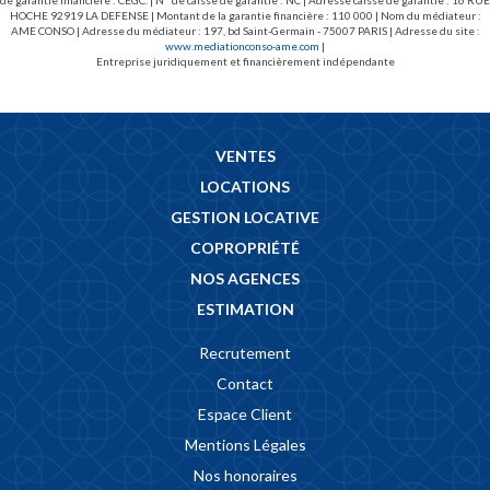
de garantie financière : CEGC. | N° de caisse de garantie : NC | Adresse caisse de garantie : 16 RUE
HOCHE 92919 LA DEFENSE | Montant de la garantie financière : 110 000 | Nom du médiateur :
AME CONSO | Adresse du médiateur : 197, bd Saint-Germain - 75007 PARIS | Adresse du site :
www.mediationconso-ame.com
|
Entreprise juridiquement et financièrement indépendante
VENTES
LOCATIONS
GESTION LOCATIVE
COPROPRIÉTÉ
NOS AGENCES
ESTIMATION
Recrutement
Contact
Espace Client
Mentions Légales
Nos honoraires