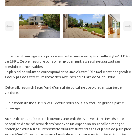
L'agence Tiffencogé vous propose une demeure exceptionnelle style Art Déco
de 1991. Ce bien est rare par son emplacement, son style et surtout ses
prestations incroyables.
Le plan et les volumes correspondent à une vie familiale facile et très agréable,
à deux pas des écoles, marché des Avelines et le Parc de Saint Cloud.
Cette villa est nichée au fond d'une allée au calme absolu et entourée de
verdure.
Elle est construite sur 2 niveaux et un sous sous-sol total en grande partie
aménagé:
Au rez de chaussée, nous trouvons une entrée avec vestiaire invités, une
réception de 52 m² avec cheminée avec un espace salon et salle à manger
prolongée d'un bureau l'ensemble ouvrant sur terrasses et jardin de plain pied
exposé Sud/Ouest, une cuisine familiale et dinatoire aménagée et équipée