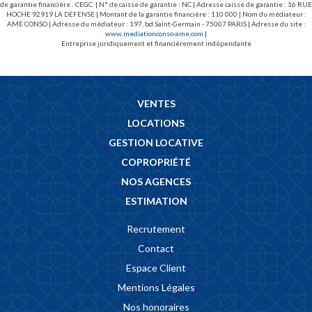
de garantie financière : CEGC. | N° de caisse de garantie : NC | Adresse caisse de garantie : 16 RUE
HOCHE 92919 LA DEFENSE | Montant de la garantie financière : 110 000 | Nom du médiateur :
AME CONSO | Adresse du médiateur : 197, bd Saint-Germain - 75007 PARIS | Adresse du site :
www.mediationconso-ame.com
|
Entreprise juridiquement et financièrement indépendante
VENTES
LOCATIONS
GESTION LOCATIVE
COPROPRIÉTÉ
NOS AGENCES
ESTIMATION
Recrutement
Contact
Espace Client
Mentions Légales
Nos honoraires