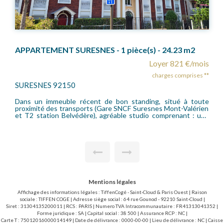
.23 m2
821 €/mois
Loyer 1 238 
 comprises **
charges compr
GARCHES 92380
ué à toute
Bel appartement de 47,44 m² Habitables (63.01 m² au
nt-Valérien
situé en plein coeur du centre ville (mairie) et proch
enant : une
gare SNCF (accès La Défense/St Lazare). Comprenant
une salle de
entrée, un séjour, une cuisine aménagée, deux chambr
 collectif.
salle d'eau, un w.c séparé. Beaucoup de charme. Très bon état
ail loi 89
! Chauffage collectif ~ Honoraires locataire bail 
EUR/m² pour
(15.13EUR/m2) : 717,76EUR T.T.C. (dont 3.03EUR/m
l'état des lieux d'entrée).
Mentions légales
Affichage des informations légales : TiffenCogé - Saint-Cloud & Paris Ouest | Raison
sociale : TIFFEN COGE | Adresse siège social : 64 rue Gounod - 92210 Saint-Cloud |
Siret : 31304135200011 | RCS : PARIS | Numero TVA Intracommunautaire : FR41313041352 |
Forme juridique : SA | Capital social : 38 500 | Assurance RCP : NC |
Carte T : 75012016000014149 | Date de délivrance : 0000-00-00 | Lieu de délivrance : NC | Caisse