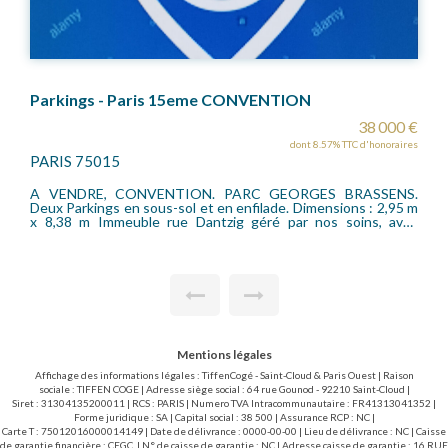
ENTION
PK VOUILLE D'ALLERAY
38 000 €
dont 8.57% TTC d'honoraires
do
PARIS 75015
 GEORGES BRASSENS.
Entre les rues d'Alleray, Vouillé, Thibou
lade. Dimensions : 2,95 m
sein d'un immeuble récent avec gardien
ré par nos soins, avec
emplacement de parking de 5 m X 2,55 m. A
Mentions légales
Affichage des informations légales : TiffenCogé - Saint-Cloud & Paris Ouest | Raison
sociale : TIFFEN COGE | Adresse siège social : 64 rue Gounod - 92210 Saint-Cloud |
Siret : 31304135200011 | RCS : PARIS | Numero TVA Intracommunautaire : FR41313041352 |
Forme juridique : SA | Capital social : 38 500 | Assurance RCP : NC |
Carte T : 75012016000014149 | Date de délivrance : 0000-00-00 | Lieu de délivrance : NC | Caisse
de garantie financière : CEGC. | N° de caisse de garantie : NC | Adresse caisse de garantie : 16 RUE