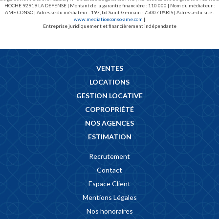
HOCHE 92919 LA DEFENSE | Montant de la garantie financière : 110 000 | Nom du médiateur :
AME CONSO | Adresse du médiateur : 197, bd Saint-Germain - 75007 PARIS | Adresse du site :
www.mediationconso-ame.com
|
Entreprise juridiquement et financièrement indépendante
VENTES
LOCATIONS
GESTION LOCATIVE
COPROPRIÉTÉ
NOS AGENCES
ESTIMATION
Recrutement
Contact
Espace Client
Mentions Légales
Nos honoraires