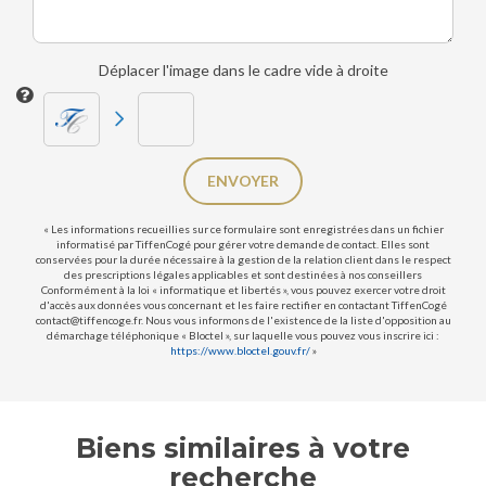
Déplacer l'image dans le cadre vide à droite
ENVOYER
« Les informations recueillies sur ce formulaire sont enregistrées dans un fichier
informatisé par TiffenCogé pour gérer votre demande de contact. Elles sont
conservées pour la durée nécessaire à la gestion de la relation client dans le respect
des prescriptions légales applicables et sont destinées à nos conseillers
Conformément à la loi « informatique et libertés », vous pouvez exercer votre droit
d'accès aux données vous concernant et les faire rectifier en contactant TiffenCogé
contact@tiffencoge.fr. Nous vous informons de l'existence de la liste d'opposition au
démarchage téléphonique « Bloctel », sur laquelle vous pouvez vous inscrire ici :
https://www.bloctel.gouv.fr/
»
Biens similaires à votre
recherche