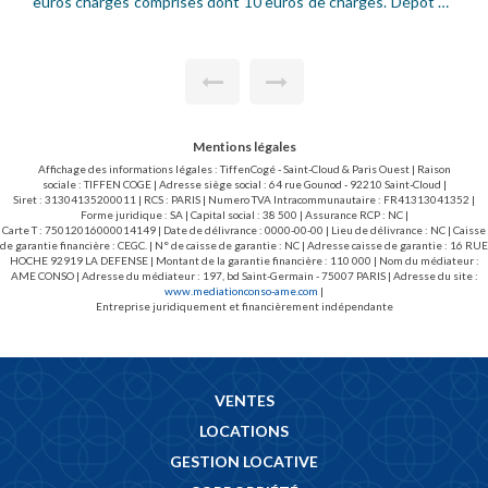
t 10 euros de charges. Dépôt de
Pasteur à Saint-Cloud, dans un i
Pour citadine ou 2 roues Honora
partie.
Mentions légales
Affichage des informations légales : TiffenCogé - Saint-Cloud & Paris Ouest | Raison
sociale : TIFFEN COGE | Adresse siège social : 64 rue Gounod - 92210 Saint-Cloud |
Siret : 31304135200011 | RCS : PARIS | Numero TVA Intracommunautaire : FR41313041352 |
Forme juridique : SA | Capital social : 38 500 | Assurance RCP : NC |
Carte T : 75012016000014149 | Date de délivrance : 0000-00-00 | Lieu de délivrance : NC | Caisse
de garantie financière : CEGC. | N° de caisse de garantie : NC | Adresse caisse de garantie : 16 RUE
HOCHE 92919 LA DEFENSE | Montant de la garantie financière : 110 000 | Nom du médiateur :
AME CONSO | Adresse du médiateur : 197, bd Saint-Germain - 75007 PARIS | Adresse du site :
www.mediationconso-ame.com
|
Entreprise juridiquement et financièrement indépendante
VENTES
LOCATIONS
GESTION LOCATIVE