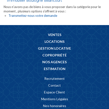
Immobilier Boulogne Billancourt
Nous n'avons pas de biens à vous proposer dans la catégorie pour le
moment , plusieurs options s'offrent à vous :
Transmettez-nous votre demande
VENTES
LOCATIONS
GESTION LOCATIVE
COPROPRIÉTÉ
NOS AGENCES
ESTIMATION
Recrutement
Contact
Espace Client
Mentions Légales
Nos honoraires