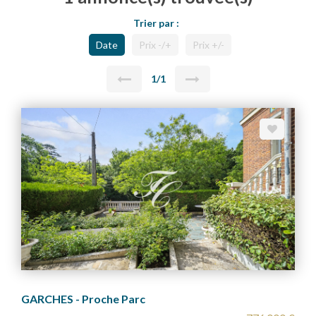
Trier par :
Date
Prix -/+
Prix +/-
1/1
GARCHES - Proche Parc