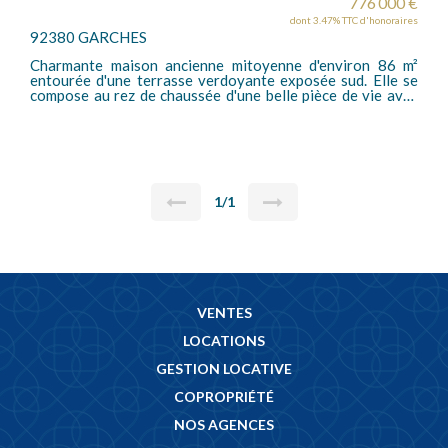
776 000 €
dont 3.47% TTC d'honoraires
92380 GARCHES
Charmante maison ancienne mitoyenne d'environ 86 m²
entourée d'une terrasse verdoyante exposée sud. Elle se
compose au rez de chaussée d'une belle pièce de vie avec
une cuisine (US possible), au 1er étage le palier dessert
deux chambre et w-c et le 2nd étage le palier dessert une
chambre une grande salle de bains et un w-c indépendant.
Cette maison offre un vrai potentiel pour l'aménager au
goût du jour car les volumes sont très agréables et elle
bénéficie d'une belle luminosité et d'un extérieur sans vis à
vis. Un sous-sol total et un garage attenant complètent ce
1/1
bien.
VENTES
LOCATIONS
GESTION LOCATIVE
COPROPRIÉTÉ
NOS AGENCES