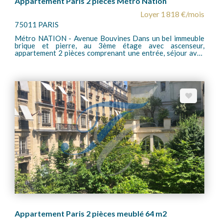
Appartement Paris 2 pièces Métro Nation
Loyer 1 818 €/mois
75011 PARIS
Métro NATION - Avenue Bouvines Dans un bel immeuble
brique et pierre, au 3ème étage avec ascenseur,
appartement 2 pièces comprenant une entrée, séjour avec
cuisine équipée (plaque électrique, congélateur, frigidaire,
four, micro-onde, hotte ) une salle d'eau, WC séparés, une
chambre, chauffage et eau chaude individuel Gaz. Loué
avec une cave et un local à vélo.
Appartement Paris 2 pièces meublé 64 m2