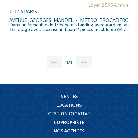
Loyer 2 595 €/mois
75016 PARIS
AVENUE GEORGES MANDEL - METRO TROCADERO
Dans un immeuble de très haut standing avec gardien, au
1er étage avec ascenseur, beau 2 pièces meublé de 64 m²
en très bon état comprenant une entrée avec placards, un
séjour donnant sur jardin au calme, une cuisine
indépendante, une salle de bains avec baignoire et douche,
2 wc. Chauffage individuel électrique et eau chaude
collective compris dans les charges. Honoraires charges
locataires loi 89 : 968,32 euros TTC dont 193,92 euros.
1/1
VENTES
LOCATIONS
GESTION LOCATIVE
COPROPRIÉTÉ
NOS AGENCES