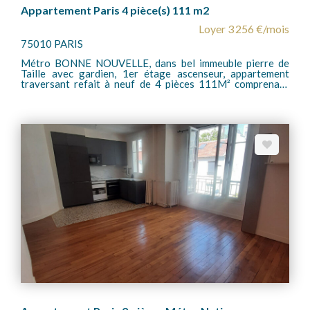
Appartement Paris 4 pièce(s) 111 m2
Loyer 3 256 €/mois
75010 PARIS
Métro BONNE NOUVELLE, dans bel immeuble pierre de
Taille avec gardien, 1er étage ascenseur, appartement
traversant refait à neuf de 4 pièces 111M² comprenant
grand séjour de 33M², une cuisine aménagée, placard,
dressing, 3 chambres, un wc séparé, une salle de bains,
chauffage et eau chaude individuel gaz . une cave.