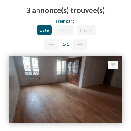
3 annonce(s) trouvée(s)
Trier par :
Date
Prix -/+
Prix +/-
1/1