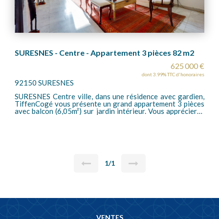
SURESNES - Centre - Appartement 3 pièces 82 m2
625 000 €
dont 3.99% TTC d'honoraires
92150 SURESNES
SURESNES Centre ville, dans une résidence avec gardien,
TiffenCogé vous présente un grand appartement 3 pièces
avec balcon (6,05m²) sur jardin intérieur. Vous apprécierez
le calme de la résidence en centre ville et sa belle
exposition côté pièces de vie et balcon. Cet appartement
se compose d'une belle entrée avec placards, un grand
séjour-salle à manger avec cuisine aménagée et équipée,
un dégagement avec placard, deux chambres, une salle de
bains, des toilettes invités. Une cave et un parking en sous-
sol complètent le bien.
1/1
VENTES