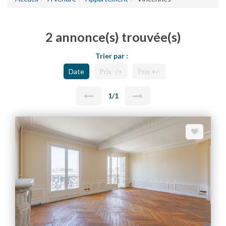
2 annonce(s) trouvée(s)
Trier par :
Date
Prix -/+
Prix +/-
1/1