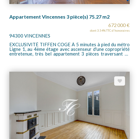
Appartement Vincennes 3 pièce(s) 75.27 m2
672 000 €
dont 3.54% TTC d'honoraires
94300 VINCENNES
EXCLUSIVITÉ TIFFEN COGE À 5 minutes à pied du métro
Ligne 1, au 4ème étage avec ascenseur d'une copropriété
entretenue, très bel appartement 3 pièces traversant de
75m². Le bien se compose d'une entrée, d'un double séjour
très lumineux et de deux chambres au calme. Les travaux
restent à faire pour la cuisine, les WC séparés et la salle
d'eau. Belle copropriété avec gardienne, calme et proche
commodités. Une cave en sous-sol complète ce bien