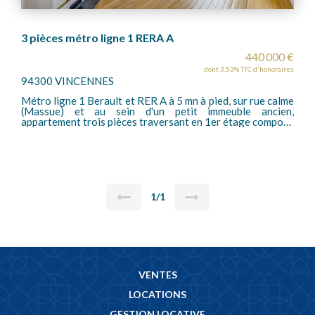
3 pièces métro ligne 1 RERA A
440 000 €
dont 3.53% TTC d'honoraires
94300 VINCENNES
Métro ligne 1 Berault et RER A à 5 mn à pied, sur rue calme
(Massue) et au sein d'un petit immeuble ancien,
appartement trois pièces traversant en 1er étage composé
d'un salon, deux chambres, débarras, cuisine et salle de
douche, wc séparés. Cave en sous-sol (porte blindée).
1/1
VENTES
LOCATIONS
GESTION LOCATIVE